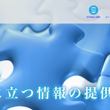
075-681-2506
メー