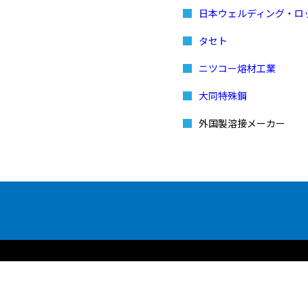
日本ウェルディング・ロ
タセト
ニツコー熔材工業
大同特殊鋼
外国製溶接メーカー
品