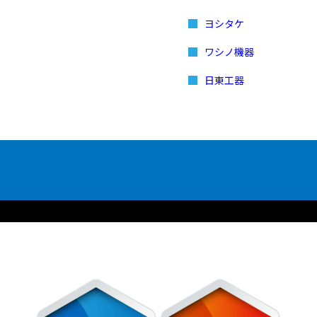
ヨシタケ
ワシノ機器
日東工器
品