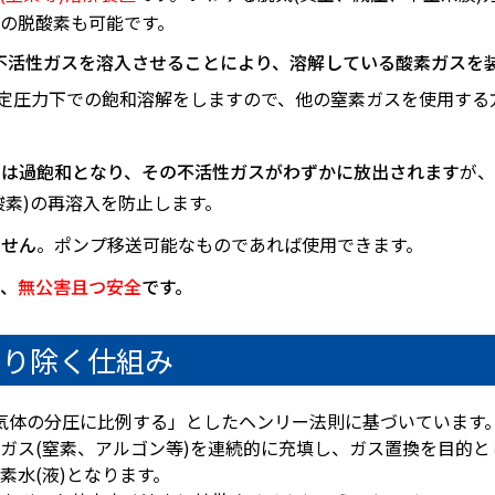
の脱酸素も可能です。
で不活性ガスを溶入させることにより、溶解している酸素ガスを
設定圧力下での飽和溶解をしますので、他の窒素ガスを使用する
きは過飽和となり、その不活性ガスがわずかに放出されます
が、
酸素)の再溶入を防止します。
ません
。ポンプ移送可能なものであれば使用できます。
で、
無公害且つ安全
です。
取り除く仕組み
気体の分圧に比例する」としたヘンリー法則に基づいています
ガス(窒素、アルゴン等)を連続的に充填し、ガス置換を目的とし
素水(液)となります。