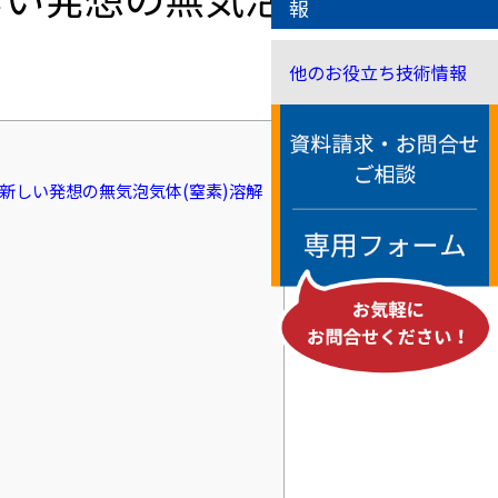
報
他のお役立ち技術情報
新しい発想の無気泡気体(窒素)溶解