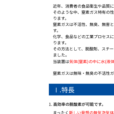
近年、消費者の食品衛生や品質に
そのような中、窒素ガス特有の性
ります。
窒素ガスは不活性、無臭、無害と
す。
化学、食品などの工業プロセスに
ります。
その方法として、脱酸剤、スチー
ました。
当装置は
気体(窒素)の中に水(液
窒素ガスは無味・無臭の不活性ガ
Ⅰ.特長
高効率の脱酸素が可能です。
まったく
新しい発想の無気泡気体