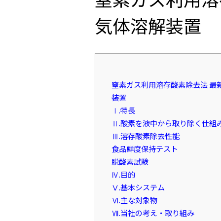
気体溶解装置
窒素ガス利用溶存酸素除去法 最
装置
Ⅰ.特長
Ⅱ.酸素を液中から取り除く仕組
Ⅲ.溶存酸素除去性能
食品鮮度保持テスト
脱酸素試験
Ⅳ.目的
Ⅴ.基本システム
Ⅵ.主な対象物
Ⅶ.当社の考え・取り組み