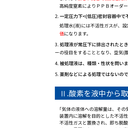
高純度窒素によりＰＰＢオーダー
一定圧力下<(低圧)密封容器中
処理水(液)には不活性ガスが、
価
になります。
処理液が常圧下に排出されたと
ーの役目をすることとなり、空気(
被処理液は、種類・性状を問い
薬剤などによる処理ではないの
Ⅱ.酸素を液中から
｢気体の液体への溶解量は、その
装置内に溶解を目的とした不活性
不活性ガスと置換され、即ち脱酸