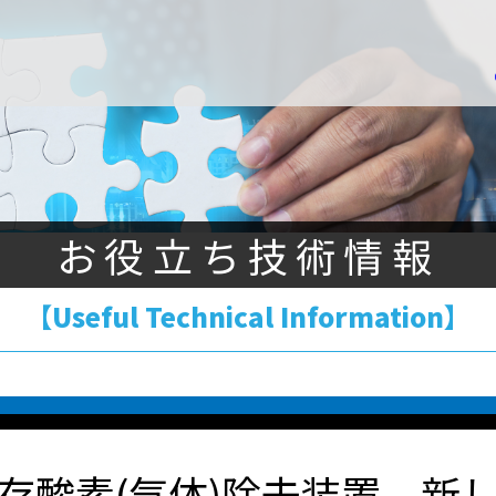
お役立ち技術情報
【Useful Technical Information】
存酸素(気体)除去装置 新