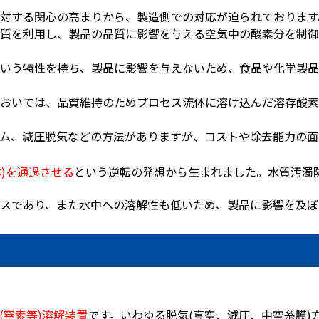
対する関心の高まりから、製造側での対応が迫られております
質を利用し、製品の品質に影響を与える空気中の酸素分を制御
いう特性を持ち、製品に影響を与えないため、食品や化学製品
おいては、品質維持のためプロセス流体に溶け込んだ溶存酸素
ム、減圧脱気などの方法がありますが、コストや除去能力の面
体)を通過させる
という逆転の発想から生まれました。水質汚濁
スであり、また水中への溶解性も低いため、製品に影響を及ぼ
(窒素等)溶解装置
です。いわゆる脱気(真空、減圧、中空糸膜)