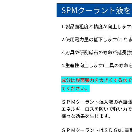
SPMクーラント液
1.製品面粗度と精度が向上します
2.使用電力量の低下します(これ
3.刃具や研削砥石の寿命が延長(
4.生産性向上します(工具の寿
成分は界面張力を大きくする水で
てください。
ＳＰＭクーラント混入液の界面張
エネルギーロスを防いで軽い力で
様々な効果を生じます。
ＳＰＭクーラントはＳＤＧsに貢