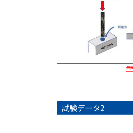
無
試験データ2