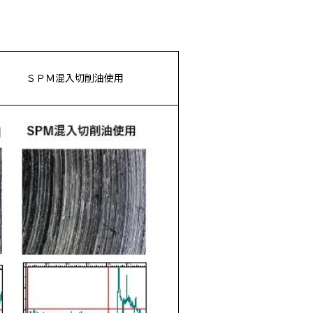
用 ＳＰＭ混入切削油使用