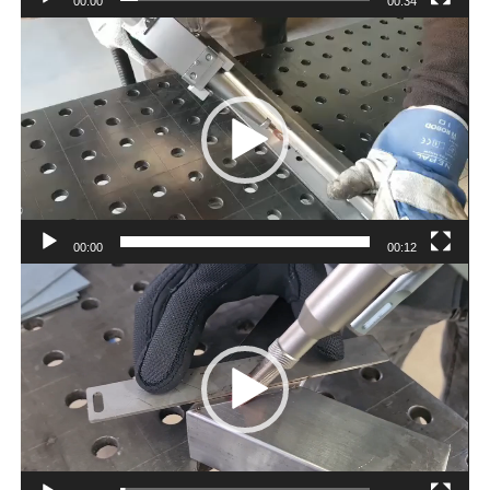
00:00
00:34
動
画
プ
レ
ー
ヤ
ー
00:00
00:12
動
画
プ
レ
ー
ヤ
ー