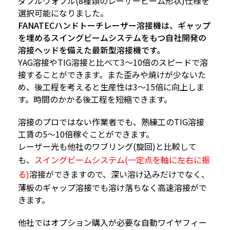
ダブルウォブル(8種類のレーザービーム形状)仕様を
選択可能になりました。
FANATECハンドトーチレーザー溶接機は、ギャップ
を埋めるスイングビームシステムをもつ自社開発の
溶接ヘッドを備えた最新型溶接機です。
YAG溶接やTIG溶接と比べて3〜10倍のスピードで溶
接することができます。また歪みや焼けが少ないた
め、後工程を考えると生産性は3～15倍に向上しま
す。時間のかかる後工程を短縮できます。
溶接のプロではない作業者でも、熟練工のTIG溶接
工賃の5～10倍稼ぐことができます。
レーザー光も他社のワブリング(旋回)と比較して
も、
スイングビームシステム(一定点を軸に左右に振
る)
溶接ができますので、
深い溶け込み
だけでなく、
薄板のギャップ溶接でも溶け落ちなく高速溶接がで
きます。
他社ではオプション購入が必要な自動ワイヤフィー