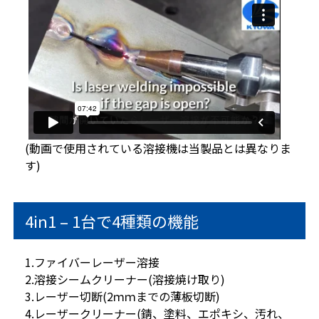
(動画で使用されている溶接機は当製品とは異なりま
す)
4in1 – 1台で4種類の機能
1.ファイバーレーザー溶接
2.溶接シームクリーナー(溶接焼け取り)
3.レーザー切断(2ｍｍまでの薄板切断)
4.レーザークリーナー(錆、塗料、エポキシ、汚れ、