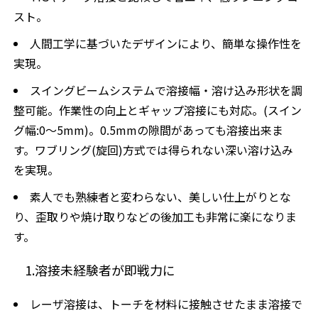
スト。
人間工学に基づいたデザインにより、
簡単な操作性
を
実現。
スイングビームシステム
で溶接幅・溶け込み形状を調
整可能。作業性の向上とギャップ溶接にも対応。(スイン
グ幅:0〜5mm)。0.5mmの隙間があっても溶接出来ま
す。ワブリング(旋回)方式では得られない深い溶け込み
を実現。
素人でも熟練者と変わらない
、美しい仕上がりとな
り、歪取りや焼け取りなどの後加工も非常に楽になりま
す。
1.溶接未経験者が即戦力に
レーザ溶接は、トーチを材料に接触させたまま溶接で