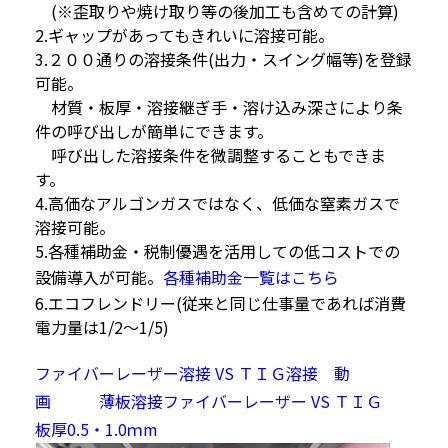
(※歪取りや焼け取り等の後加工も含めての計算)
2.ギャップがあってもきれいに溶接可能。
3.２００通りの溶接条件(出力・スイング幅等)を登録
可能。
材質・板厚・溶接継ぎ手・溶け込み深さにより条
件の呼び出しが簡単にできます。
呼び出した溶接条件を微調整することもできま
す。
4.高価なアルゴンガスではなく、低価な窒素ガスで
溶接可能。
5.各種補助金・税制優遇を活用しての低コストでの
設備導入が可能。
各種補助金一覧はこちら
6.エコフレンドリー(従来と同じ仕事量であれば消費
電力量は1/2～1/5)
ファイバーレーザー溶接 VS ＴＩＧ溶接 動
画
薄板溶接ファイバーレーザー VS ＴＩＧ
板厚0.5・1.0ｍm