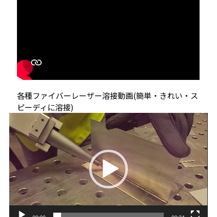
各種ファイバーレーザー溶接動画(簡単・きれい・ス
ピーディに溶接)
動
画
プ
レ
ー
ヤ
ー