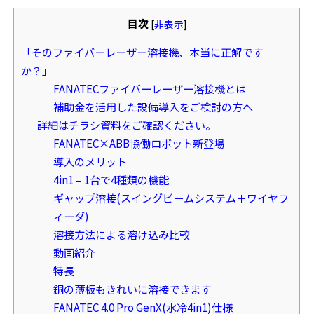
目次
[
非表示
]
「そのファイバーレーザー溶接機、本当に正解です
か？」
FANATECファイバーレーザー溶接機とは
補助金を活用した設備導入をご検討の方へ
詳細はチラシ資料をご確認ください。
FANATEC×ABB協働ロボット新登場
導入のメリット
4in1 – 1台で4種類の機能
ギャップ溶接(スイングビームシステム＋ワイヤフ
ィーダ)
溶接方法による溶け込み比較
動画紹介
特長
銅の薄板もきれいに溶接できます
FANATEC 4.0 Pro GenX(水冷4in1)仕様